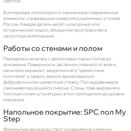
светлой.
В интерьере используются лаконичные современные
элементы, отражающие символику различных уголков
России. Каждая деталь несёт культурный или
исторический смысл, объединяя пространство в
целостную композицию.
Работы со стенами и полом
Переделка началась с демонтажа старых полов до
основания. Поверхность застелили плёнкой от влаги,
насыпали керамзит, закрепили его "цементным
молочком" и сверху залили армированную
фиброволокном цементную стяжку. Пол выравнивали
самонивелирующейся смесью. Стены тоже выровняли
толстым слоем штукатурки, а пол приподняли до уровня
коридора.
Напольное покрытие: SPC пол My
Step
Финальным аккордом стало укладывание каменно-