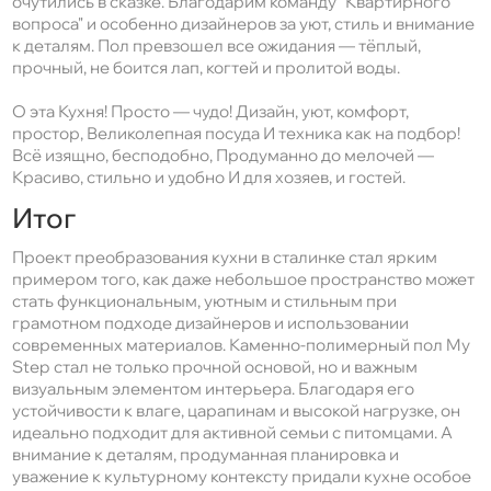
очутились в сказке. Благодарим команду "Квартирного
вопроса" и особенно дизайнеров за уют, стиль и внимание
к деталям. Пол превзошел все ожидания — тёплый,
прочный, не боится лап, когтей и пролитой воды.
О эта Кухня! Просто — чудо! Дизайн, уют, комфорт,
простор, Великолепная посуда И техника как на подбор!
Всё изящно, бесподобно, Продуманно до мелочей —
Красиво, стильно и удобно И для хозяев, и гостей.
Итог
Проект преобразования кухни в сталинке стал ярким
примером того, как даже небольшое пространство может
стать функциональным, уютным и стильным при
грамотном подходе дизайнеров и использовании
современных материалов. Каменно-полимерный пол My
Step стал не только прочной основой, но и важным
визуальным элементом интерьера. Благодаря его
устойчивости к влаге, царапинам и высокой нагрузке, он
идеально подходит для активной семьи с питомцами. А
внимание к деталям, продуманная планировка и
уважение к культурному контексту придали кухне особое