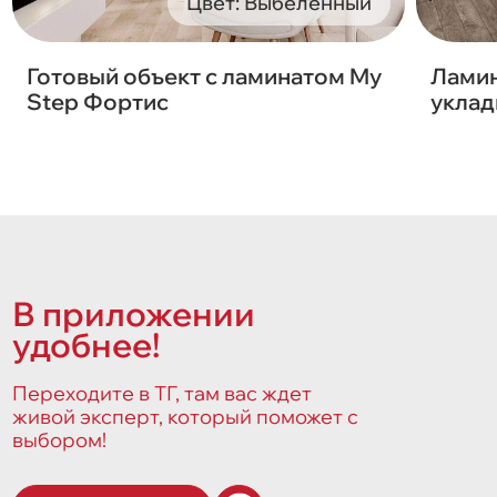
Цвет: Выбеленный
Готовый объект с ламинатом My
Ламин
Step Фортис
уклад
В приложении
удобнее!
Переходите в ТГ, там вас ждет
живой эксперт, который поможет с
выбором!