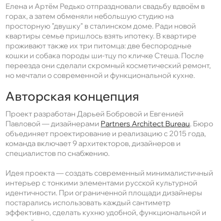
Елена и Артём Редько отпраздновали свадьбу вдвоём в
горах, а затем обменяли небольшую студию на
просторную "двушку" в сталинском доме. Ради новой
квартиры семье пришлось взять ипотеку. В квартире
проживают также их три питомца: две беспородные
кошки и собака породы ши-тцу по кличке Стеша. После
переезда они сделали скромный косметический ремонт,
но мечтали о современной и функциональной кухне.
Авторская концепция
Проект разработан Дарьей Бобровой и Евгенией
Павловой — дизайнерами
Partners Architect Bureau
. Бюро
объединяет проектирование и реализацию с 2015 года,
команда включает 9 архитекторов, дизайнеров и
специалистов по снабжению.
Идея проекта — создать современный минималистичный
интерьер с тонкими элементами русской культурной
идентичности. При ограниченной площади дизайнеры
постарались использовать каждый сантиметр
эффективно, сделать кухню удобной, функциональной и