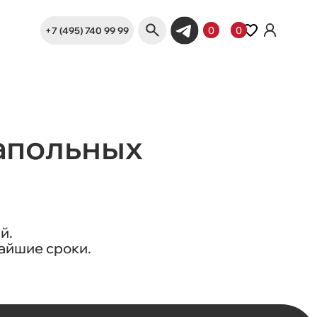
+7 (495) 740 99 99
0
0
напольных
й.
айшие сроки.