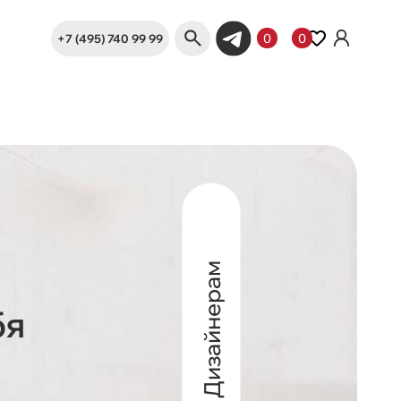
+7 (495) 740 99 99
0
0
Дизайнерам
бя