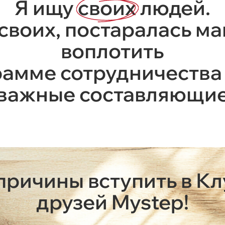
Я ищу
своих
людей.
я своих, постаралась м
воплотить
рамме сотрудничества 
важные составляющи
 причины вступить в Кл
друзей Mystep!