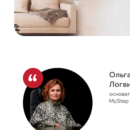
Ольг
Логв
основат
MyStep