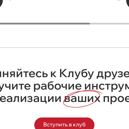
няйтесь к Клубу друзе
учите рабочие инстр
реализации
ваших
прое
Вступить в клуб