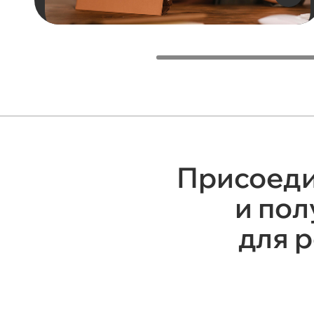
Присоеди
и пол
для 