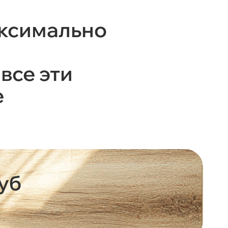
аксимально
все эти
е
уб