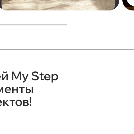
й My Step
ументы
ктов!