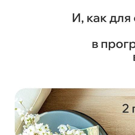
И, как дл
в прог
2