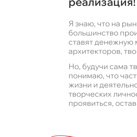
реализация!
Я знаю, что на ры
большинство прои
ставят денежную 
архитекторов, тв
Но, будучи сама т
понимаю, что част
жизни и деятельно
творческих лично
проявиться, остав