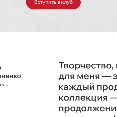
Вступить в клуб
Творчество,
а
для меня — 
иненко
каждый прод
ель
коллекция —
продолжение