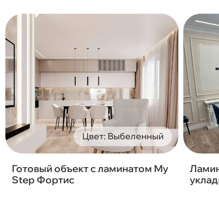
Цвет: Выбеленный
Готовый объект с ламинатом My
Ламин
Step Фортис
уклад