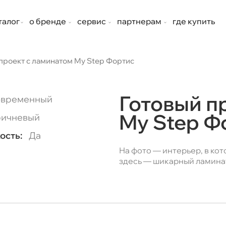
талог
о бренде
сервис
партнерам
где купить
проект с ламинатом My Step Фортис
Готовый п
временный
My Step Ф
ичневый
ость:
Да
На фото — интерьер, в кот
здесь — шикарный ламинат