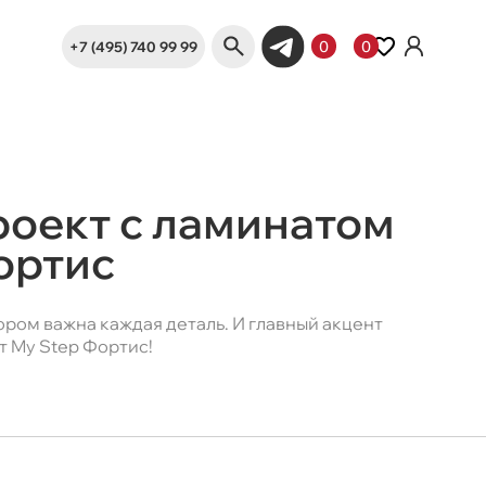
+7 (495) 740 99 99
0
0
роект с ламинатом
ортис
ором важна каждая деталь. И главный акцент
 My Step Фортис!