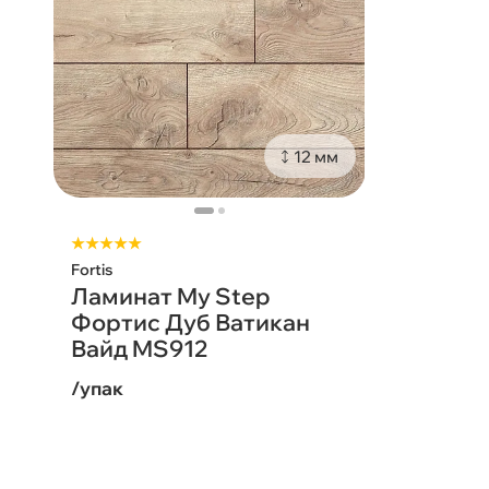
12 мм
★★★★★
Fortis
Ламинат My Step
Фортис Дуб Ватикан
Вайд MS912
/упак