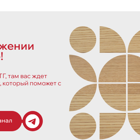
ожении
!
Г, там вас ждет
, который поможет с
анал