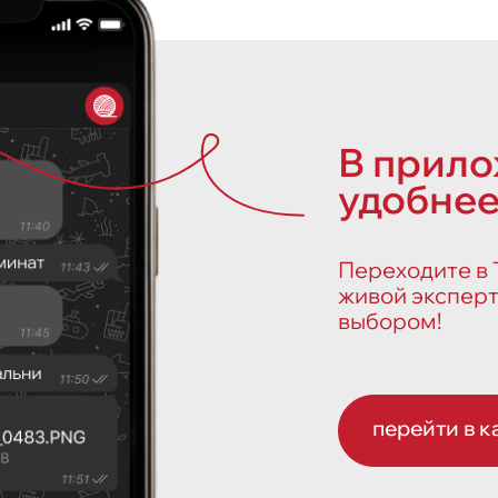
В прил
удобнее
Переходите в Т
живой эксперт
выбором!
перейти в к