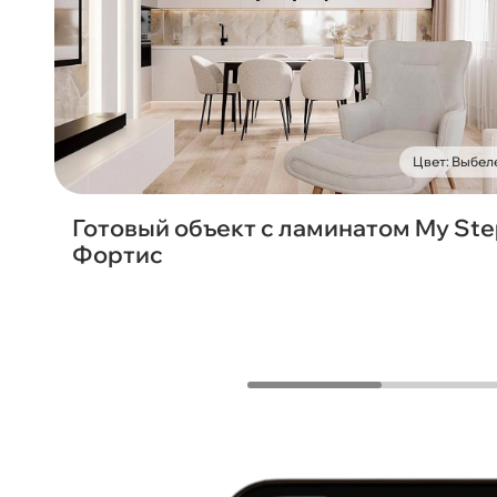
Цвет: Выбел
Готовый объект с ламинатом My St
Фортис