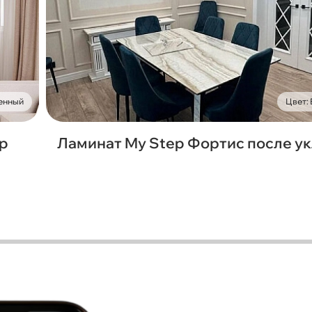
енный
Цвет:
ep
Ламинат My Step Фортис после у