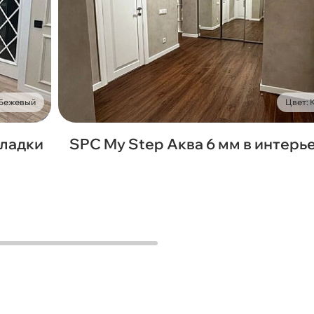
 Бежевый
Цвет:
кладки
SPC My Step Аква 6 мм в интерь